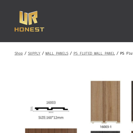
跳
至
内
容
Shop
/
SUPPLY
/
WALL PANELS
/
PS FLUTED WALL PANEL
/
PS Flu