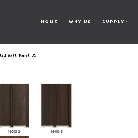
HOME
WHY US
SUPPLY
ted Wall Panel 35