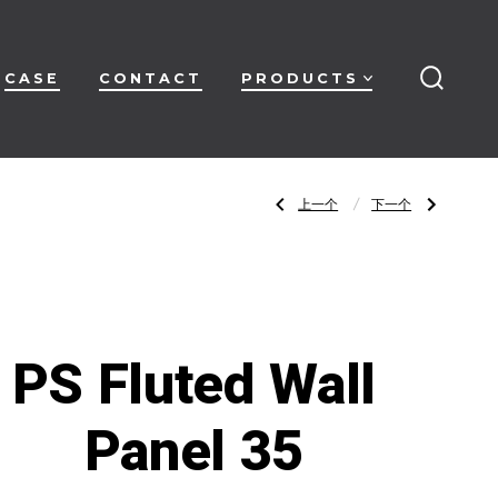
CASE
CONTACT
PRODUCTS
搜
索
开
关
文
上
下
上一个
下一个
一
一
篇
篇
文
文
章：
章：
章
PS
PS
Fluted
Fluted
Wall
Wall
Panel
Panel
34
36
导
PS Fluted Wall
航
Panel 35