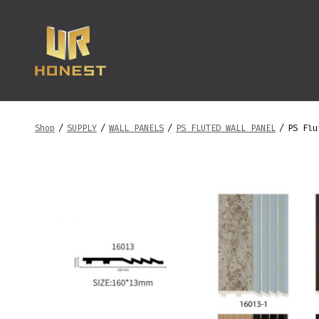
跳
至
内
容
Shop
/
SUPPLY
/
WALL PANELS
/
PS FLUTED WALL PANEL
/
PS Flu