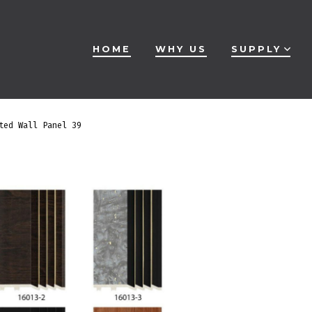
HOME
WHY US
SUPPLY
ted Wall Panel 39