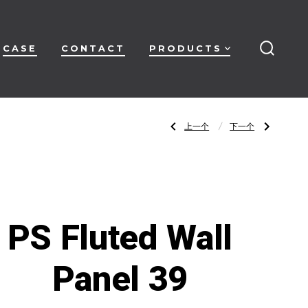
CASE
CONTACT
PRODUCTS
搜
索
开
关
文
上
下
上一个
下一个
一
一
篇
篇
文
文
章：
章：
章
PS
PS
Fluted
Fluted
Wall
Wall
Panel
Panel
38
40
导
PS Fluted Wall
航
Panel 39