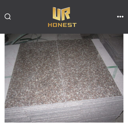
跳
至
内
搜
菜
索
单
开
容
关