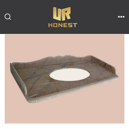
跳
至
内
搜
菜
索
单
开
容
关