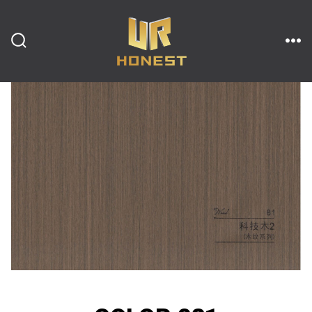
跳
至
内
搜
菜
索
单
开
容
关