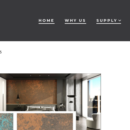
HOME
WHY US
SUPPLY
5