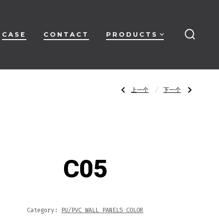
CASE
CONTACT
PRODUCTS
搜
索
开
关
文
上
下
上一个
下一个
一
一
篇
篇
文
文
章：
章：
章
C04
C06
导
C05
航
Category:
PU/PVC WALL PANELS COLOR