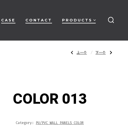
CASE
CONTACT
PRODUCTS
搜
索
开
关
文
上
下
上一个
下一个
一
一
篇
篇
文
文
章：
章：
章
COLOR
COLOR
012
014
导
COLOR 013
航
Category:
PU/PVC WALL PANELS COLOR