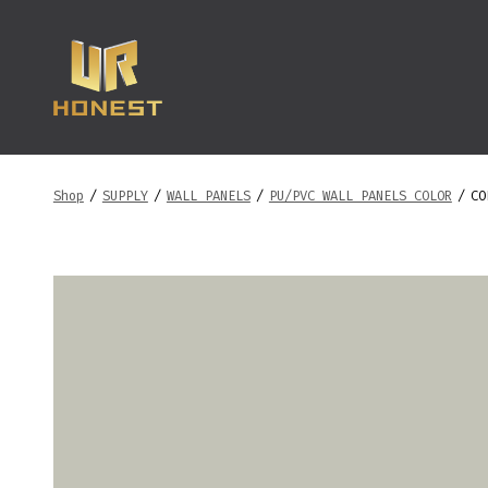
跳
至
内
容
Shop
/
SUPPLY
/
WALL PANELS
/
PU/PVC WALL PANELS COLOR
/
CO