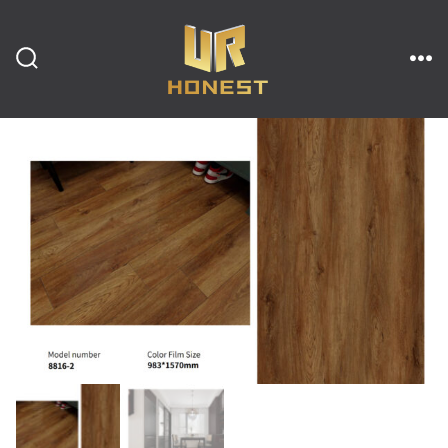
跳
至
内
搜
菜
索
单
开
容
关