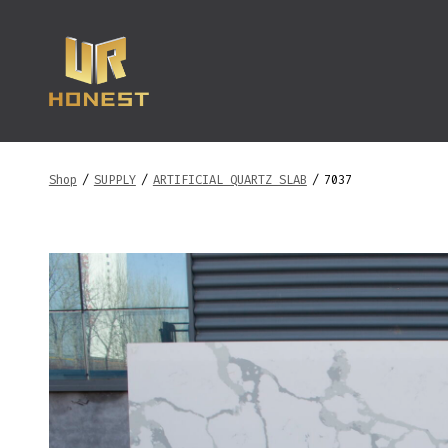
跳
至
内
容
Shop
/
SUPPLY
/
ARTIFICIAL QUARTZ SLAB
/
7037