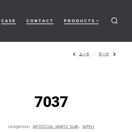
CASE
CONTACT
PRODUCTS
搜
索
开
关
文
上
下
上一个
下一个
一
一
篇
篇
文
文
章：
章：
章
7036
7039
导
7037
航
Categories:
ARTIFICIAL QUARTZ SLAB
,
SUPPLY