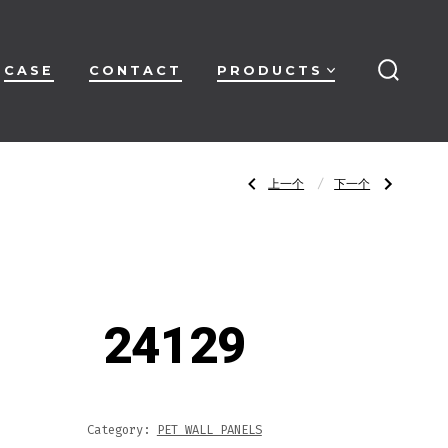
CASE
CONTACT
PRODUCTS
搜
索
开
关
文
上
下
上一个
下一个
一
一
篇
篇
文
文
章：
章：
章
24128
24130
导
24129
航
Category:
PET WALL PANELS