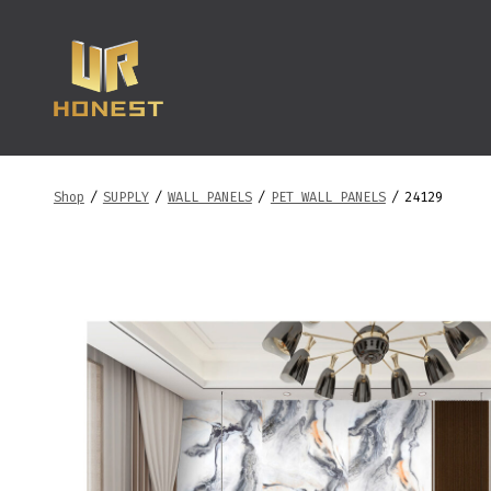
跳
至
内
容
Shop
/
SUPPLY
/
WALL PANELS
/
PET WALL PANELS
/
24129