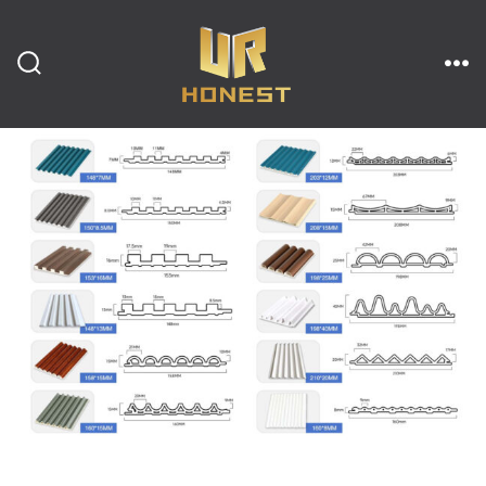
跳
至
内
搜
菜
索
单
开
容
关