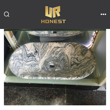
跳
至
内
搜
菜
索
单
开
容
关