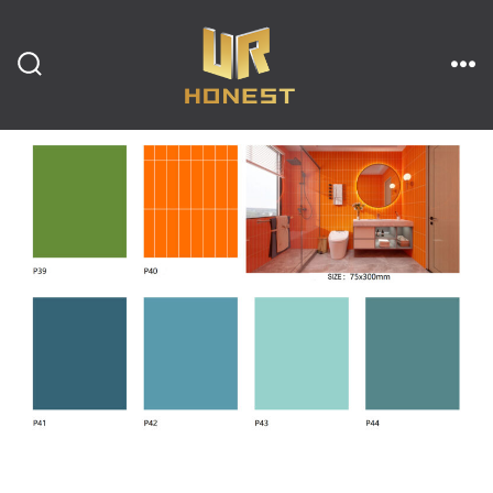
跳
至
内
搜
菜
索
单
开
容
关