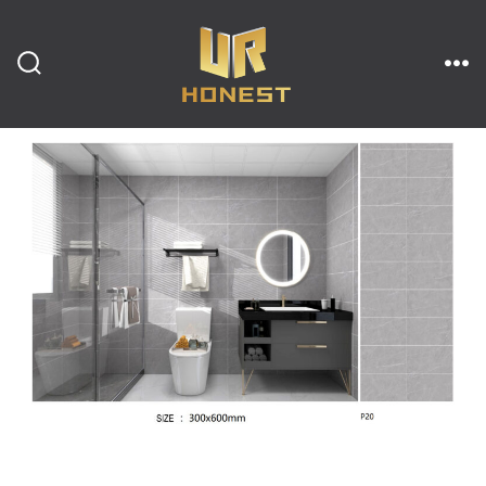
跳
至
内
搜
菜
索
单
开
容
关