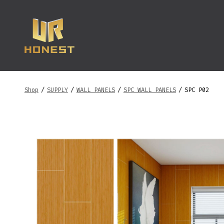
跳
至
内
容
Shop
/
SUPPLY
/
WALL PANELS
/
SPC WALL PANELS
/
SPC P02