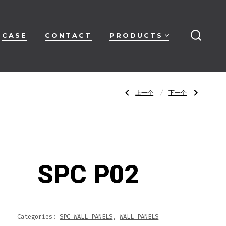
CASE
CONTACT
PRODUCTS
搜
索
开
关
文
上
下
上一个
下一个
一
一
篇
篇
文
文
章：
章：
章
SPC
SPC
K8013
P03
导
SPC P02
航
Categories:
SPC WALL PANELS
,
WALL PANELS