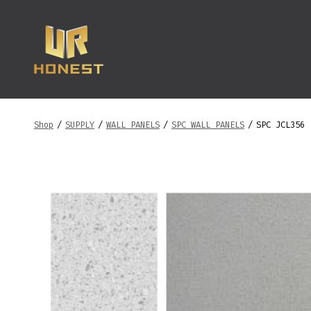
跳
至
内
容
Shop
/
SUPPLY
/
WALL PANELS
/
SPC WALL PANELS
/
SPC JCL356