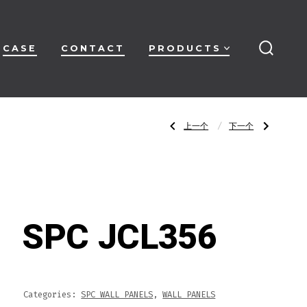
CASE
CONTACT
PRODUCTS
搜
索
开
关
文
上
下
上一个
下一个
一
一
篇
篇
文
文
章：
章：
章
SPC
SPC
JCL-
K8013
1
导
SPC JCL356
航
Categories:
SPC WALL PANELS
,
WALL PANELS