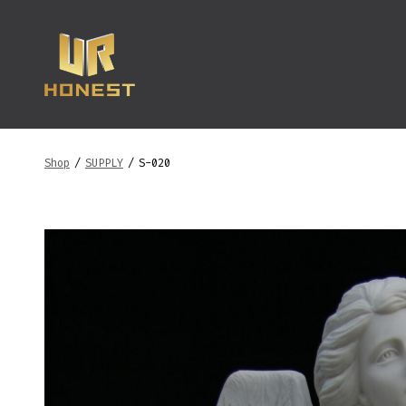
跳
至
内
容
Shop
/
SUPPLY
/
S-020