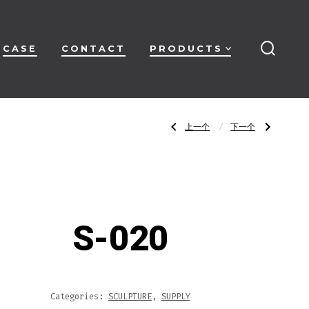
CASE
CONTACT
PRODUCTS
搜
索
开
关
文
上
下
上一个
下一个
一
一
篇
篇
文
文
章：
章：
章
S-
S-
019
021
导
S-020
航
Categories:
SCULPTURE
,
SUPPLY