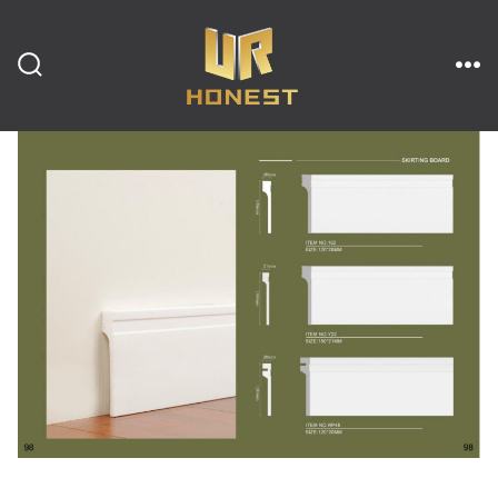
跳
至
内
搜
菜
索
单
开
容
关