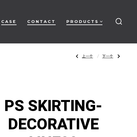
CASE
CONTACT
PRODUCTS
搜
索
开
关
文
上
下
上一个
下一个
一
一
篇
篇
文
文
章：
章：
章
PS
PS
SKIRTING-
SKIRTING-
DECORATIVE
DECORATIVE
LINE27
LINE29
导
PS SKIRTING-
航
DECORATIVE