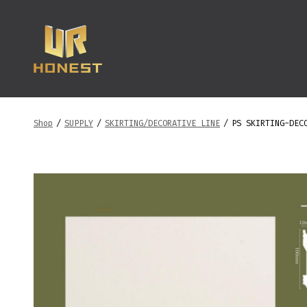
跳
至
内
容
Shop
/
SUPPLY
/
SKIRTING/DECORATIVE LINE
/
PS SKIRTING-DEC