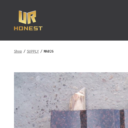
跳
至
内
容
Shop
/
SUPPLY
/
MA026