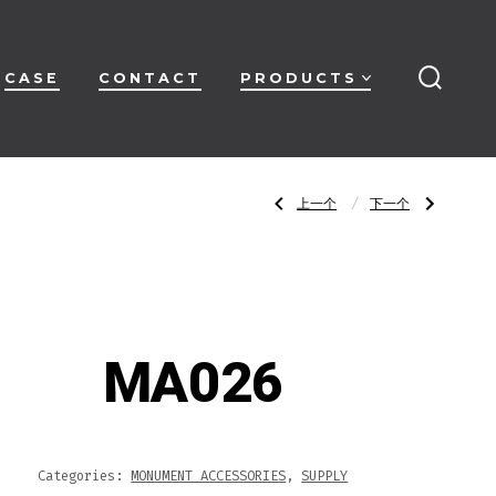
CASE
CONTACT
PRODUCTS
搜
索
开
关
文
上
下
上一个
下一个
一
一
篇
篇
文
文
章：
章：
章
MA025
MA027
导
MA026
航
Categories:
MONUMENT ACCESSORIES
,
SUPPLY