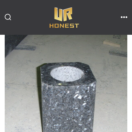
跳
至
内
搜
菜
索
单
开
容
关