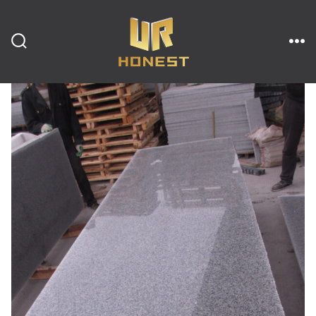
跳
至
内
搜
菜
索
单
开
容
关