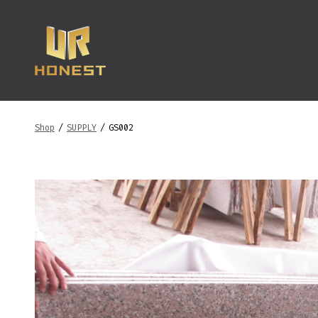
跳
至
内
容
Shop
/
SUPPLY
/
GS002