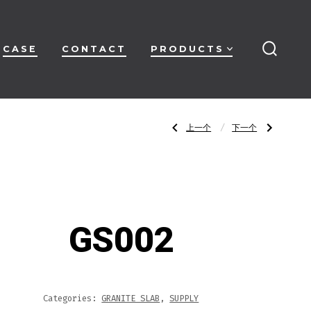
CASE
CONTACT
PRODUCTS
搜
索
开
关
文
上
下
上一个
下一个
一
一
篇
篇
文
文
章：
章：
章
GS001
GS003
导
GS002
航
Categories:
GRANITE SLAB
,
SUPPLY