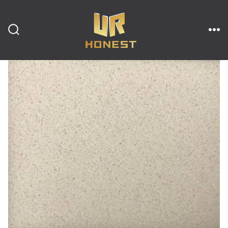
跳
至
内
搜
菜
索
单
开
容
关