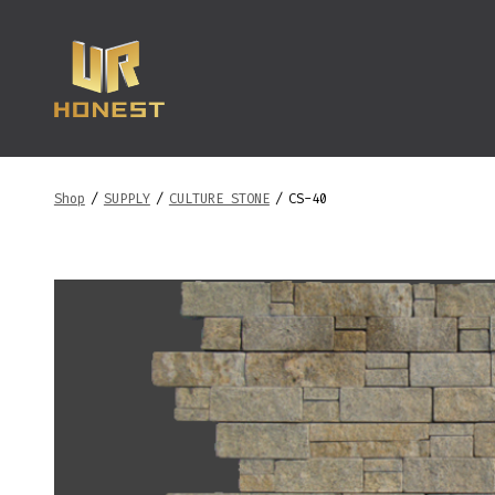
跳
至
内
容
Shop
/
SUPPLY
/
CULTURE STONE
/
CS-40