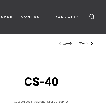
CASE
CONTACT
PRODUCTS
搜
索
开
关
文
上
下
上一个
下一个
一
一
篇
篇
文
文
章：
章：
章
CS-
CS-
39
41
导
CS-40
航
Categories:
CULTURE STONE
,
SUPPLY