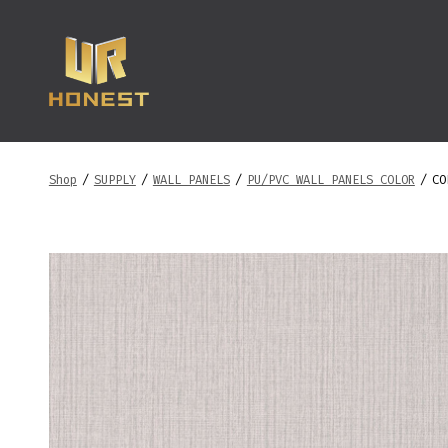
跳
至
内
容
Shop
/
SUPPLY
/
WALL PANELS
/
PU/PVC WALL PANELS COLOR
/
CO