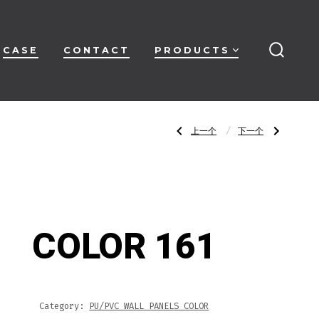
CASE
CONTACT
PRODUCTS
搜
索
开
关
文
上
下
上一个
下一个
一
一
篇
篇
文
文
章：
章：
章
COLOR
COLOR
160
162
导
COLOR 161
航
Category:
PU/PVC WALL PANELS COLOR