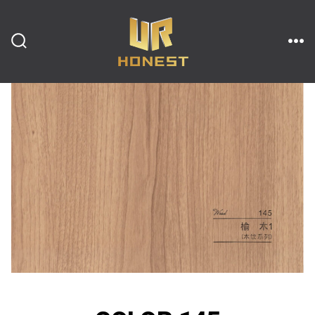
跳
至
内
搜
菜
索
单
开
容
关