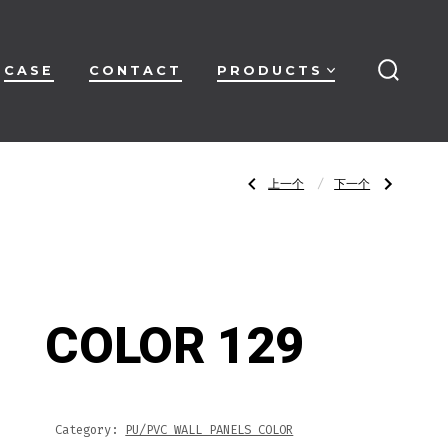
CASE
CONTACT
PRODUCTS
搜
索
开
关
文
上
下
上一个
下一个
一
一
篇
篇
文
文
章：
章：
章
COLOR
COLOR
128
130
导
COLOR 129
航
Category:
PU/PVC WALL PANELS COLOR