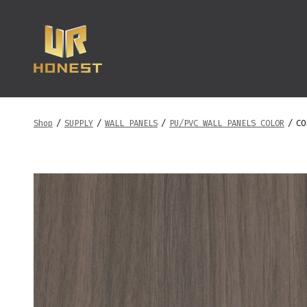
跳
至
内
容
Shop
/
SUPPLY
/
WALL PANELS
/
PU/PVC WALL PANELS COLOR
/
CO