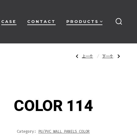
CASE
CONTACT
PRODUCTS
搜
索
开
关
文
上
下
上一个
下一个
一
一
篇
篇
文
文
章：
章：
章
COLOR
COLOR
113
115
导
COLOR 114
航
Category:
PU/PVC WALL PANELS COLOR