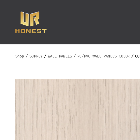
跳
至
内
容
Shop
/
SUPPLY
/
WALL PANELS
/
PU/PVC WALL PANELS COLOR
/
CO