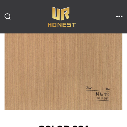
跳
至
内
搜
菜
索
单
开
容
关