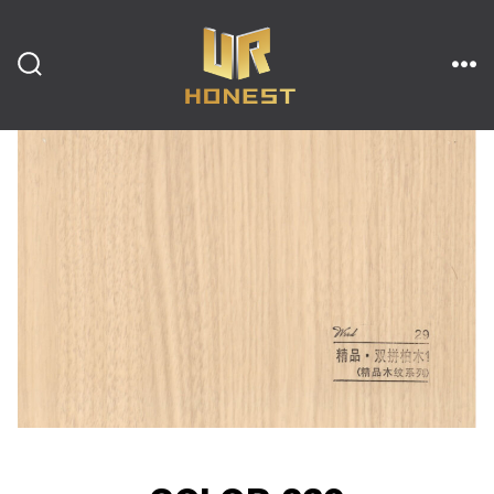
跳
至
内
搜
菜
索
单
开
容
关