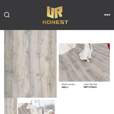
跳
至
内
搜
菜
索
单
开
容
关