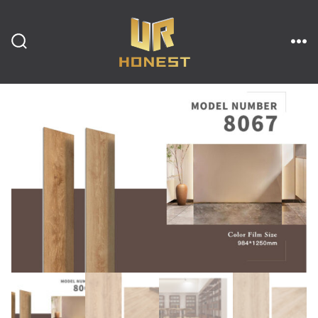
跳
至
内
搜
菜
索
单
开
容
关