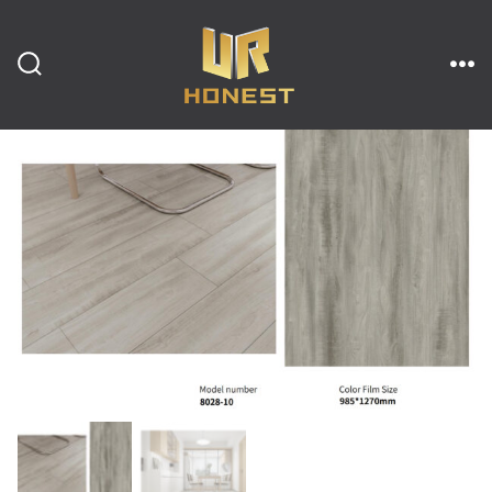
跳
至
内
搜
菜
索
单
开
容
关