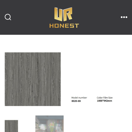
跳
至
内
搜
菜
索
单
开
容
关