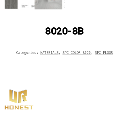
8020-8B
Categories:
MATERIALS
,
SPC COLOR 8020
,
SPC FLOOR