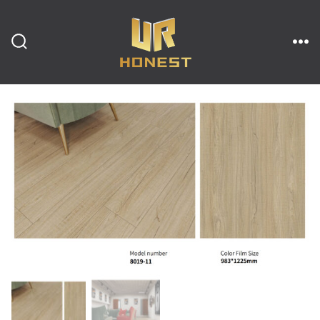
跳
至
内
搜
菜
索
单
开
容
关