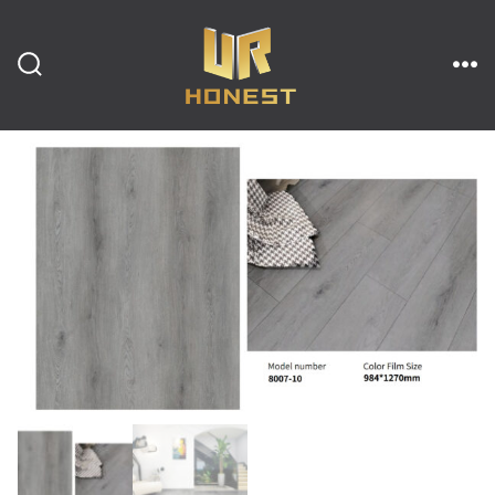
跳
至
内
搜
菜
索
单
开
容
关