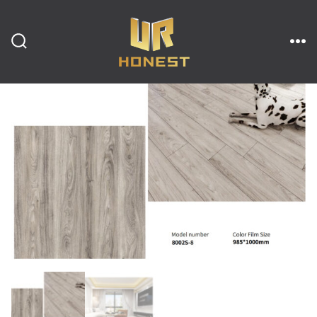
跳
至
内
搜
菜
索
单
开
容
关